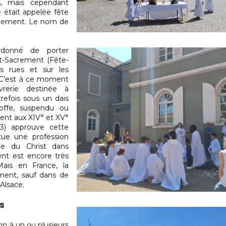
s, mais cependant
e était appelée fête
crement. Le nom de
donné de porter
int-Sacrement (Fête-
s rues et sur les
r. C’est à ce moment
vrerie destinée à
trefois sous un dais
toffe, suspendu ou
ident aux XIV° et XV°
563) approuve cette
tue une profession
le du Christ dans
ment est encore très
Mais en France, la
ement, sauf dans de
.
'Alsace
s
on à un ou plusieurs