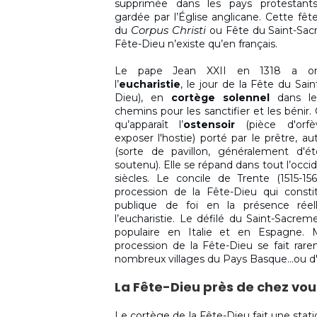
supprimée dans les pays protestant
gardée par l’Église anglicane. Cette fêt
Corpus Christi
du
ou Fête du Saint-Sa
Fête-Dieu n’existe qu’en français.
Le pape Jean XXII en 1318 a or
l’
eucharistie
, le jour de la Fête du Sa
Dieu), en
cortège solennel
dans le
chemins pour les sanctifier et les béni
qu’apparaît l’
ostensoir
(pièce d'orfè
exposer l'hostie) porté par le prêtre, au
(
sorte de pavillon, généralement d'é
soutenu)
. Elle se répand dans tout l’occ
siècles. Le concile de Trente (1515-1
procession de la Fête-Dieu qui consti
publique de foi en la présence réel
l’eucharistie. Le défilé du Saint-Sacre
populaire en Italie et en Espagne. 
procession de la Fête-Dieu se fait rar
nombreux villages du Pays Basque...ou d
La Fête-Dieu près de chez vou
Le cortège de la Fête-Dieu fait une stati