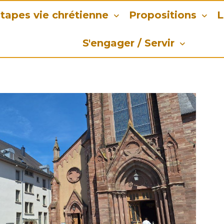
tapes vie chrétienne
Propositions
L
S'engager / Servir