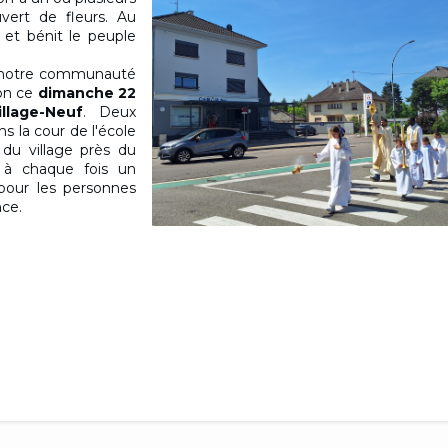
uvert de fleurs. Au
e et bénit le peuple
ue notre communauté
ion ce
dimanche 22
llage-Neuf
. Deux
ns la cour de l'école
 du village près du
à chaque fois un
pour les personnes
nce.