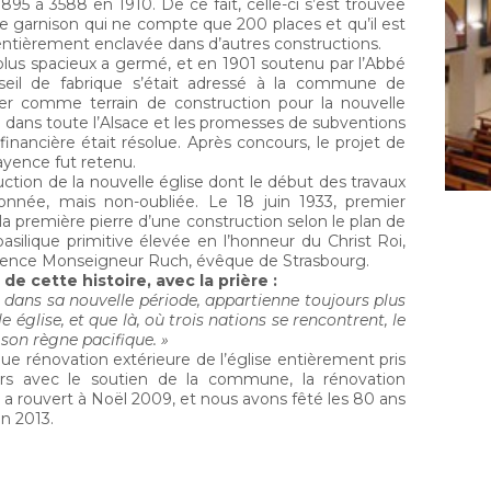
895 à 3588 en 1910. De ce fait, celle-ci s’est trouvée
e de garnison qui ne compte que 200 places et qu’il est
 entièrement enclavée dans d’autres constructions.
 plus spacieux a germé, et en 1901 soutenu par l’Abbé
nseil de fabrique s’était adressé à la commune de
r comme terrain de construction pour la nouvelle
e dans toute l’Alsace et les promesses de subventions
nancière était résolue. Après concours, le projet de
ayence fut retenu.
uction de la nouvelle église dont le début des travaux
nnée, mais non-oubliée. Le 18 juin 1933, premier
la première pierre d’une construction selon le plan de
basilique primitive élevée en l’honneur du Christ Roi,
cellence Monseigneur Ruch, évêque de Strasbourg.
e cette histoire, avec la prière :
 dans sa nouvelle période, appartienne toujours plus
 église, et que là, où trois nations se rencontrent, le
 son règne pacifique. »
e rénovation extérieure de l’église entièrement pris
urs avec le soutien de la commune, la rénovation
a rouvert à Noël 2009, et nous avons fêté les 80 ans
en 2013.