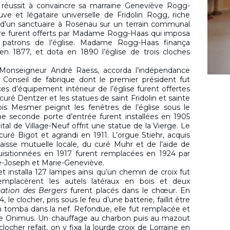
 réussit à convaincre sa marraine Geneviève Rogg-
uve et légataire universelle de Fridolin Rogg, riche
 d’un sanctuaire à Rosenau sur un terrain communal
uaire furent offerts par Madame Rogg-Haas qui imposa
 patrons de l’église. Madame Rogg-Haas finança
en 1877, et dota en 1890 l’église de trois cloches
 Monseigneur André Raess, accorda l’indépendance
 Conseil de fabrique dont le premier président fut
d’équipement intérieur de l’église furent offertes
 curé Dentzer et les statues de saint Fridolin et sainte
 Mesmer peignit les fenêtres de l’église sous le
e seconde porte d’entrée furent installées en 1905
tal de Village-Neuf offrit une statue de la Vierge. Le
uré Bigot et agrandi en 1911. L’orgue Stiehr, acquis
caisse mutuelle locale, du curé Muhr et de l’aide de
quisitionnées en 1917 furent remplacées en 1924 par
e-Joseph et Marie-Geneviève.
et installa 127 lampes ainsi qu’un chemin de croix fut
emplacèrent les autels latéraux en bois et deux
ation des Bergers
furent placés dans le chœur. En
le clocher, pris sous le feu d’une batterie, faillit être
n tomba dans la nef. Refondue, elle fut remplacée et
rre Onimus. Un chauffage au charbon puis au mazout
ocher refait, on y fixa la lourde croix de Lorraine en