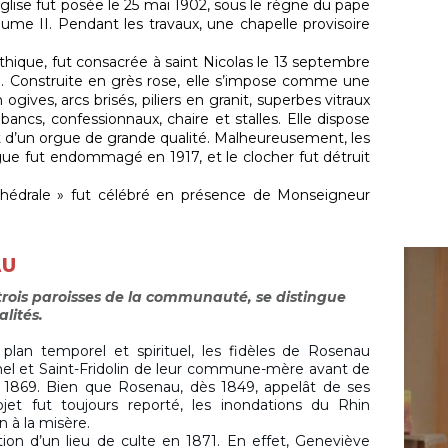
église fut posée le 25 mai 1902, sous le règne du pape
ume II. Pendant les travaux, une chapelle provisoire
othique, fut consacrée à saint Nicolas le 13 septembre
. Construite en grès rose, elle s’impose comme une
ogives, arcs brisés, piliers en granit, superbes vitraux
ancs, confessionnaux, chaire et stalles. Elle dispose
 d’un orgue de grande qualité. Malheureusement, les
rgue fut endommagé en 1917, et le clocher fut détruit
thédrale » fut célébré en présence de Monseigneur
AU
 trois paroisses de la communauté, se distingue
alités.
lan temporel et spirituel, les fidèles de Rosenau
chel et Saint-Fridolin de leur commune-mère avant de
n 1869. Bien que Rosenau, dès 1849, appelât de ses
jet fut toujours reporté, les inondations du Rhin
n à la misère.
ction d’un lieu de culte en 1871. En effet, Geneviève