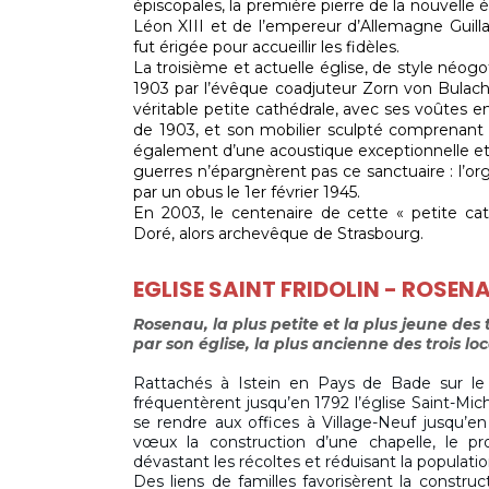
épiscopales, la première pierre de la nouvelle 
Léon XIII et de l’empereur d’Allemagne Guilla
fut érigée pour accueillir les fidèles.
La troisième et actuelle église, de style néog
1903 par l’évêque coadjuteur Zorn von Bulach
véritable petite cathédrale, avec ses voûtes en 
de 1903, et son mobilier sculpté comprenant b
également d’une acoustique exceptionnelle et
guerres n’épargnèrent pas ce sanctuaire : l’o
par un obus le 1er février 1945.
En 2003, le centenaire
de cette « petite ca
Doré, alors archevêque de Strasbourg.
EGLISE SAINT FRIDOLIN - ROSEN
Rosenau, la plus petite et la plus jeune des
par son église, la plus ancienne des trois loc
Rattachés à Istein en Pays de Bade sur le p
fréquentèrent jusqu’en 1792 l’église Saint-Mi
se rendre aux offices à Village-Neuf jusqu’e
vœux la construction d’une chapelle, le pro
dévastant les récoltes et réduisant la populatio
Des liens de familles favorisèrent la constru