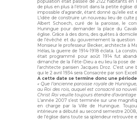
population était passée de 2122 habitants en 1
de plus en plus à l’étroit dans la petite églis
impossible d’agrandir, étant donné qu’elle est
L’idée de construire un nouveau lieu de culte
Albert Schoech, curé de la paroisse, le co
Huningue pour demander la place du Cavalie
église. Grâce à des dons, des quêtes à domicil
de l’évêché et du gouvernement la question fi
Monsieur le professeur Becker, architecte à M
Hélas, la guerre de 1914-1918 éclata. La constr
était programmé pour août 1914 fut abando
dimanche de la Fête-Dieu a eu lieu la pose de 
l’architecte parisien Jacques Droz. C’est une 
qui le 2 avril 1934 sera Consacrée par son Ex
A cette date se termine donc une période d
« Que l’ancienne paroisse royale de Huningue,
au Roi des rois, auquel est consacré sa nouvelle
Christ Roi veuille toujours étendre d’avantage
L’année 2007 s’est terminée sur une magnifiqu
en charge par la Ville de Huningue. Toujo
intérieure a débuté au second semestre 2008, 
de l’église dans toute sa splendeur retrouvée 