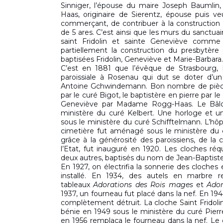
Sinniger, l’épouse du maire Joseph Baumlin,
Haas, originaire de Sierentz, épouse puis ve
commerçant, de contribuer à la construction
de 5 ares. C’est ainsi que les murs du sanct
saint Fridolin et sainte Geneviève comme
partiellement la construction du presbytère 
baptisées Fridolin, Geneviève et Marie-Barbara.
C’est en 1881 que l’évêque de Strasbourg,
paroissiale à Rosenau qui dut se doter d’un
Antoine Gchwindemann. Bon nombre de pièces 
par le curé Bigot, le baptistère en pierre par le
Geneviève par Madame Rogg-Haas. Le Bâlois
ministère du curé Kelbert. Une horloge et un
sous le ministère du curé Schifftelmann. L’hôpi
cimetière fut aménagé sous le ministère du c
grâce à la générosité des paroissiens, de la 
l’Etat, fut inauguré en 1920. Les cloches ré
deux autres, baptisés du nom de Jean-Baptist
En 1927, on électrifia la sonnerie des cloches 
installé. En 1934, des autels en marbre r
tableaux
Adorations des Rois mages
et
Ador
1937, un fourneau fut placé dans la nef. En 1944, 
complètement détruit. La cloche Saint Fridoli
bénie en 1949 sous le ministère du curé Pie
en 1956 remplaça le fourneau dans la nef. Le cl