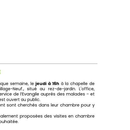
E
aque semaine, le
jeudi à 16h
à la chapelle de
age-Neuf., situé au rez-de-jardin. L'office,
rvice de l’Evangile auprès des malades - et
st ouvert au public.
tent sont cherchés dans leur chambre pour y
également proposées des visites en chambre
ouhaitée.