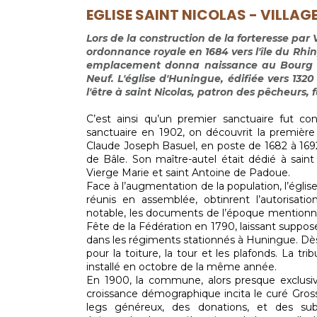
EGLISE SAINT NICOLAS - VILLAG
Lors de la construction de la forteresse par
ordonnance royale en 1684 vers l'île du Rh
emplacement donna naissance au Bourg neu
Neuf. L'église d'Huningue, édifiée vers 132
l'être à saint Nicolas, patron des pêcheurs, f
C’est ainsi qu’un premier sanctuaire fut con
sanctuaire en 1902, on découvrit la première 
Claude Joseph Basuel, en poste de 1682 à 1692.
de Bâle. Son maître-autel était dédié à saint 
Vierge Marie et saint Antoine de Padoue.
Face à l’augmentation de la population, l’églis
réunis en assemblée, obtinrent l’autorisatio
notable, les documents de l’époque mentionnen
Fête de la Fédération en 1790, laissant suppo
dans les régiments stationnés à Huningue. Dès
pour la toiture, la tour et les plafonds. La tr
installé en octobre de la même année.
En 1900, la commune, alors presque exclusiv
croissance démographique incita le curé Gros
legs généreux, des donations, et des sub