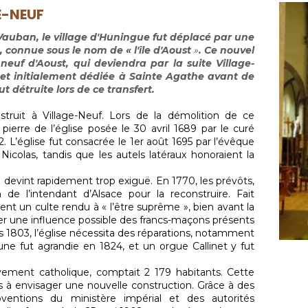
E-NEUF
 Vauban, le village d'Huningue fut déplacé par une
in, connue sous le nom de
«
l'île d'Aoust
»
. Ce nouvel
f d'Aoust, qui deviendra par la suite Village-
0 et initialement dédiée à Sainte Agathe avant de
ut détruite lors de ce transfert.
struit à Village-Neuf. Lors de la démolition de ce
pierre de l’église posée le 30 avril 1689 par le curé
 L’église fut consacrée le 1er août 1695 par l’évêque
Nicolas, tandis que les autels latéraux honoraient la
e devint rapidement trop exiguë. En 1770, les prévôts,
n de l’intendant d’Alsace pour la reconstruire. Fait
t un culte rendu à « l’être suprême », bien avant la
ser une influence possible des francs-maçons présents
 1803, l’église nécessita des réparations, notamment
ibune fut agrandie en 1824, et un orgue Callinet y fut
ement catholique, comptait 2 179 habitants. Cette
s à envisager une nouvelle construction. Grâce à des
ventions du ministère impérial et des autorités