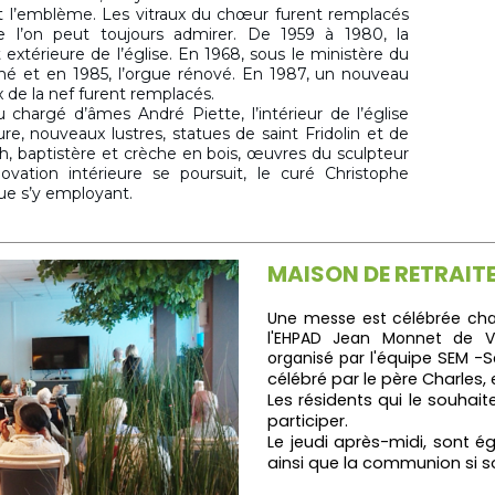
’emblème. Les vitraux du chœur furent remplacés
e l’on peut toujours admirer. De 1959 à 1980, la
extérieure de l’église. En 1968, sous le ministère du
é et en 1985, l’orgue rénové. En 1987, un nouveau
ux de la nef furent remplacés.
 chargé d’âmes André Piette, l’intérieur de l’église
re, nouveaux lustres, statues de saint Fridolin et de
ph, baptistère et crèche en bois, œuvres du sculpteur
vation intérieure se poursuit, le curé Christophe
ue s’y employant.
MAISON DE RETRAIT
Une messe est célébrée ch
l'EHPAD Jean Monnet de Vill
organisé par l'
équipe SEM -Se
célébré par le père Charles,
e
Les résidents qui le souhai
participer.
Le jeudi après-midi, sont 
ainsi que la communion si s