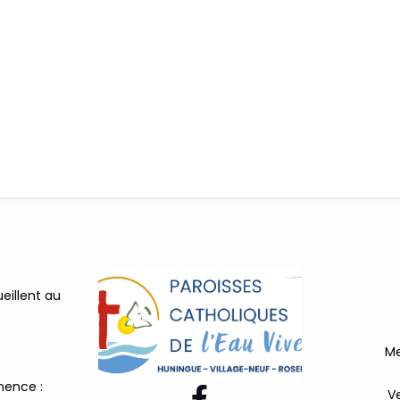
illent au
Me
ence :

V