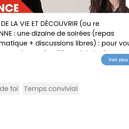
 DE LA VIE ET DÉCOUVRIR (ou re
NNE : une dizaine de soirées (repas
matique + discussions libres) : pour vo
un proche, ami, collègue ? A Huningue
Voir plus
de foi
Temps convivial