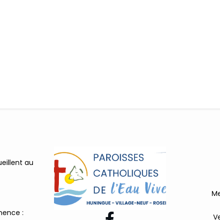
illent au
Me
ence :

V