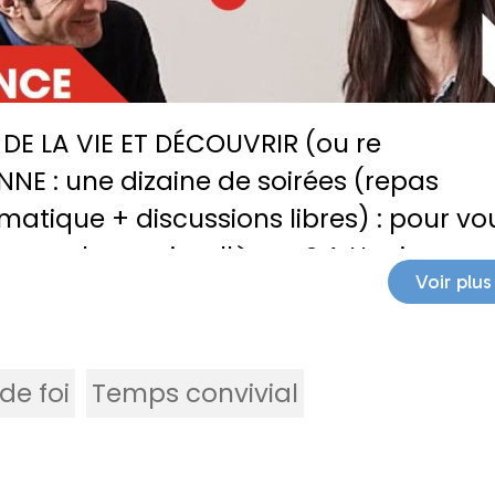
 DE LA VIE ET DÉCOUVRIR (ou re
NNE : une dizaine de soirées (repas
matique + discussions libres) : pour vo
un proche, ami, collègue ? A Huningue
Voir plus
de foi
Temps convivial