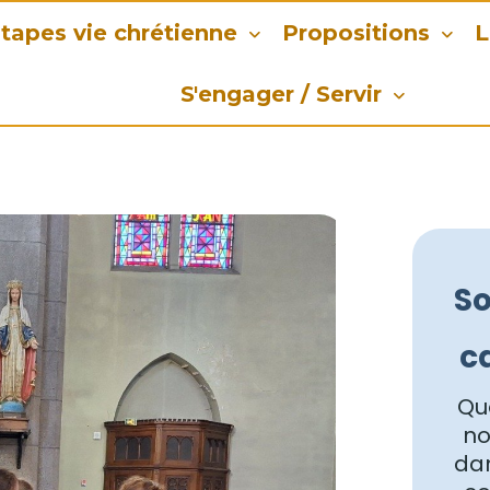
tapes vie chrétienne
Propositions
L
S'engager / Servir
So
c
Que
no
dan