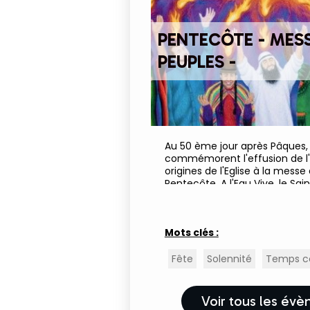
PENTECÔTE - MESS
PEUPLES -
Au 50 ème jour après Pâques, 
commémorent l'effusion de l'E
origines de l'Eglise à la messe 
Pentecôte. A l'Eau Vive, le Sai
profusion et pour tous les peu
mémoire du temps des...
Mots clés :
Fête
Solennité
Temps co
Voir tous les év