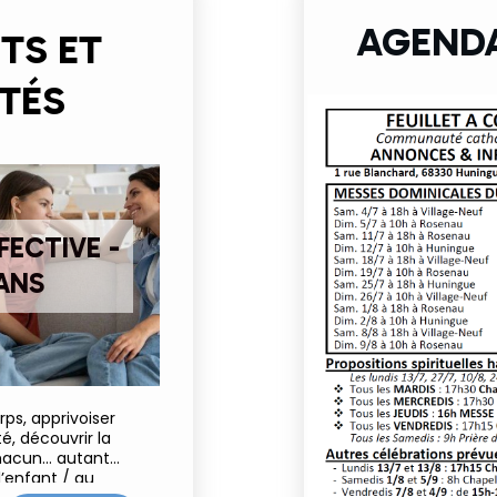
AGENDA
TS ET
TÉS
FECTIVE -
 ANS
ps, apprivoiser
, découvrir la
chacun… autant
’enfant / au