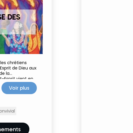
E DES
les chrétiens
sprit de Dieu aux
de la
nt-Esprit vient en
ples 🌿🌎🔥 ! En
Voir plus
nvivial
ènements