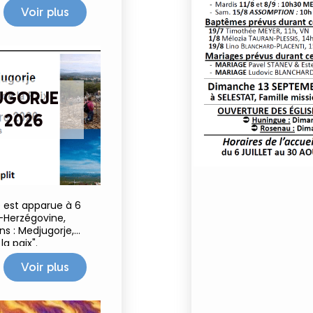
e prendre soin de
Voir plus
ct
UGORJE
 2026
ie est apparue à 6
-Herzégovine,
ns : Medjugorje,
a paix".
Voir plus