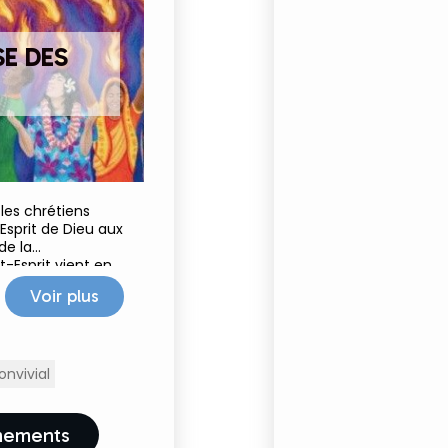
E DES
les chrétiens
sprit de Dieu aux
de la
nt-Esprit vient en
ples 🌿🌎🔥 ! En
Voir plus
nvivial
ènements