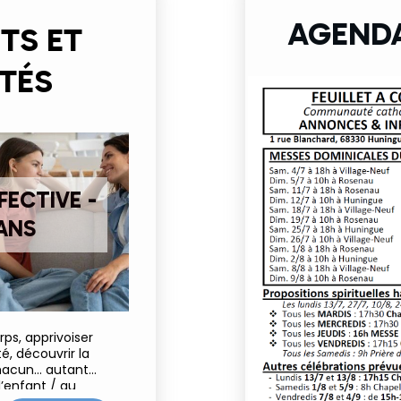
AGENDA
TS ET
TÉS
FECTIVE -
 ANS
ps, apprivoiser
, découvrir la
chacun… autant
’enfant / au