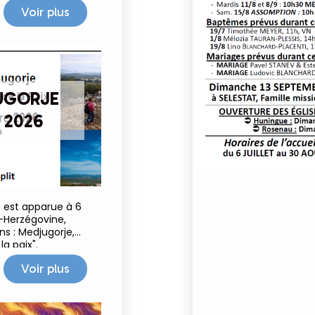
e prendre soin de
Voir plus
ct
UGORJE
 2026
ie est apparue à 6
-Herzégovine,
ns : Medjugorje,
a paix".
Voir plus