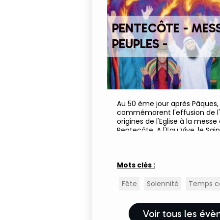
PENTECÔTE - MESS
PEUPLES -
Au 50 ème jour après Pâques, 
commémorent l'effusion de l'E
origines de l'Eglise à la messe 
Pentecôte. A l'Eau Vive, le Sai
profusion et pour tous les peu
mémoire du temps des...
Mots clés :
Fête
Solennité
Temps co
Voir tous les év