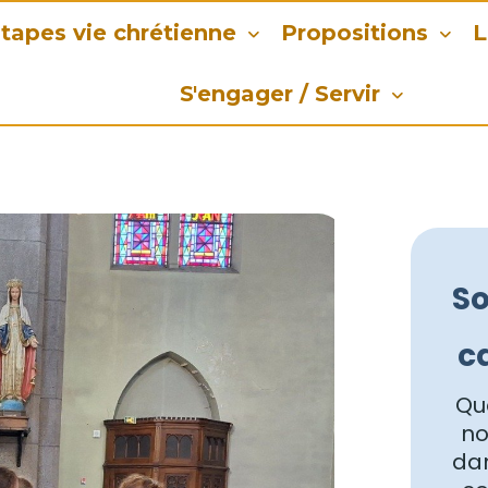
tapes vie chrétienne
Propositions
L
S'engager / Servir
So
c
Que
no
dan