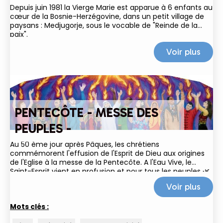
Depuis juin 1981 la Vierge Marie est apparue à 6 enfants au
cœur de la Bosnie-Herzégovine, dans un petit village de
paysans : Medjugorje, sous le vocable de "Reinde de la
paix".
Voir plus
PENTECÔTE - MESSE DES
PEUPLES -
Au 50 ème jour après Pâques, les chrétiens
commémorent l'effusion de l'Esprit de Dieu aux origines
de l'Eglise à la messe de la Pentecôte. A l'Eau Vive, le
Saint-Esprit vient en profusion et pour tous les peuples 🌿
🌎🔥 ! En mémoire du temps des...
Voir plus
Mots clés :