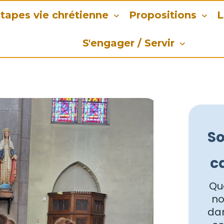
tapes vie chrétienne
Propositions
L
S'engager / Servir
So
c
Que
no
dan