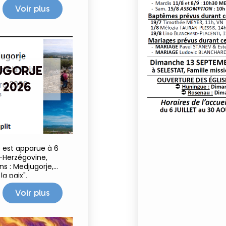
e prendre soin de
Voir plus
ct
UGORJE
 2026
ie est apparue à 6
-Herzégovine,
ns : Medjugorje,
a paix".
Voir plus