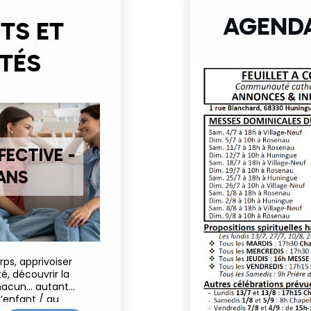
AGENDA
TS ET
TÉS
FECTIVE -
 ANS
ps, apprivoiser
, découvrir la
chacun… autant
’enfant / au