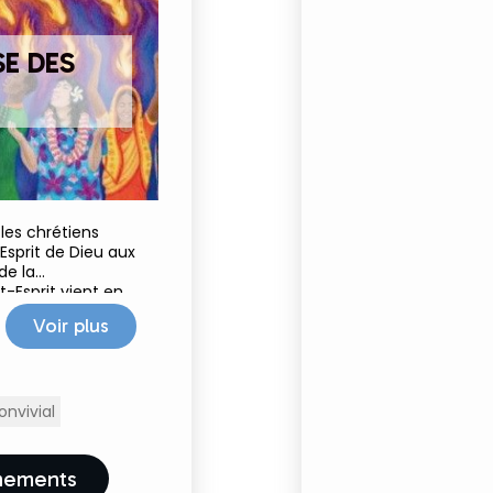
E DES
les chrétiens
sprit de Dieu aux
de la
nt-Esprit vient en
ples 🌿🌎🔥 ! En
Voir plus
nvivial
ènements