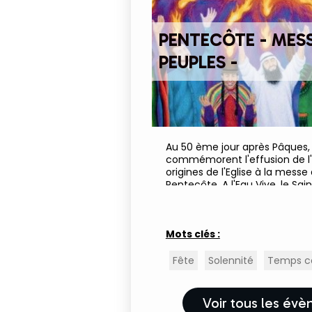
PENTECÔTE - MESS
PEUPLES -
Au 50 ème jour après Pâques, 
commémorent l'effusion de l'E
origines de l'Eglise à la messe 
Pentecôte. A l'Eau Vive, le Sai
profusion et pour tous les peu
mémoire du temps des...
Mots clés :
Fête
Solennité
Temps co
Voir tous les év