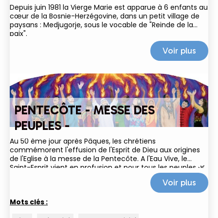
Depuis juin 1981 la Vierge Marie est apparue à 6 enfants au
cœur de la Bosnie-Herzégovine, dans un petit village de
paysans : Medjugorje, sous le vocable de "Reinde de la
paix".
Voir plus
PENTECÔTE - MESSE DES
PEUPLES -
Au 50 ème jour après Pâques, les chrétiens
commémorent l'effusion de l'Esprit de Dieu aux origines
de l'Eglise à la messe de la Pentecôte. A l'Eau Vive, le
Saint-Esprit vient en profusion et pour tous les peuples 🌿
🌎🔥 ! En mémoire du temps des...
Voir plus
Mots clés :