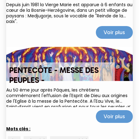
Depuis juin 1981 la Vierge Marie est apparue à 6 enfants au
cœur de la Bosnie-Herzégovine, dans un petit village de
paysans : Medjugorje, sous le vocable de "Reinde de la
paix".
Voir plus
PENTECÔTE - MESSE DES
PEUPLES -
Au 50 ème jour après Pâques, les chrétiens
commémorent l'effusion de l'Esprit de Dieu aux origines
de l'Eglise à la messe de la Pentecôte. A l'Eau Vive, le
Saint-Esprit vient en profusion et pour tous les peuples 🌿
🌎🔥 ! En mémoire du temps des...
Voir plus
Mots clés :