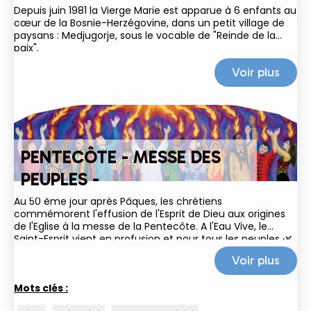
Depuis juin 1981 la Vierge Marie est apparue à 6 enfants au
cœur de la Bosnie-Herzégovine, dans un petit village de
paysans : Medjugorje, sous le vocable de "Reinde de la
paix".
Voir plus
PENTECÔTE - MESSE DES
PEUPLES -
Au 50 ème jour après Pâques, les chrétiens
commémorent l'effusion de l'Esprit de Dieu aux origines
de l'Eglise à la messe de la Pentecôte. A l'Eau Vive, le
Saint-Esprit vient en profusion et pour tous les peuples 🌿
🌎🔥 ! En mémoire du temps des...
Voir plus
Mots clés :